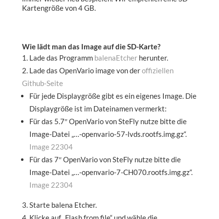
Kartengröße von 4 GB.
Wie lädt man das Image auf die SD-Karte?
Lade das Programm
balenaEtcher
herunter.
Lade das OpenVario image von der
offiziellen
Github-Seite
Für jede Displaygröße gibt es ein eigenes Image. Die
Displaygröße ist im Dateinamen vermerkt:
Für das 5.7″ OpenVario von SteFly nutze bitte die
Image-Datei „…-openvario-57-lvds.rootfs.img.gz“.
Image 22304
Für das 7″ OpenVario von SteFly nutze bitte die
Image-Datei „…-openvario-7-CH070.rootfs.img.gz“.
Image 22304
Starte balena Etcher.
Klicke auf „Flash from file“ und wähle die