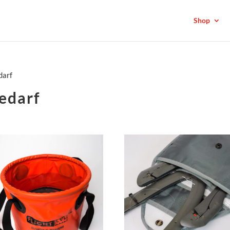
Shop
darf
edarf