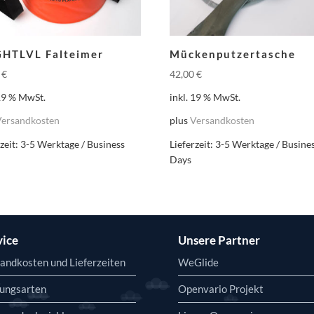
GHTLVL Falteimer
Mückenputzertasche
9
€
42,00
€
 19 % MwSt.
inkl. 19 % MwSt.
Versandkosten
plus
Versandkosten
zeit:
3-5 Werktage / Business
Lieferzeit:
3-5 Werktage / Busine
Days
vice
Unsere Partner
andkosten und Lieferzeiten
WeGlide
ungsarten
Openvario Projekt