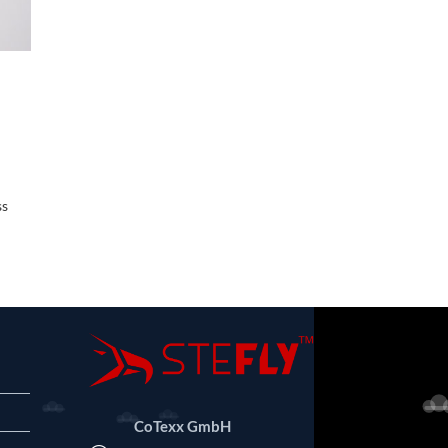
ss
CoTexx GmbH