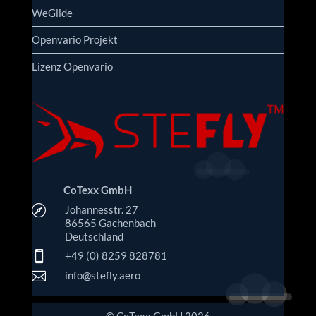
WeGlide
Openvario Projekt
Lizenz Openvario
CoTexx GmbH

Johannesstr. 27
86565 Gachenbach
Deutschland

+49 (0) 8259 828781

info@stefly.aero