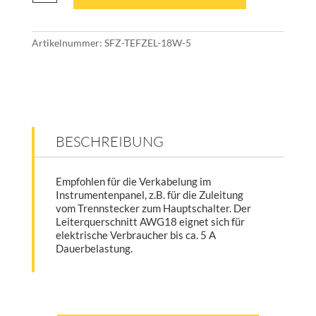
weiß
(5m
Rolle)
Artikelnummer:
SFZ-TEFZEL-18W-5
Menge
BESCHREIBUNG
Empfohlen für die Verkabelung im
Instrumentenpanel, z.B. für die Zuleitung
vom Trennstecker zum Hauptschalter. Der
Leiterquerschnitt AWG18 eignet sich für
elektrische Verbraucher bis ca. 5 A
Dauerbelastung.