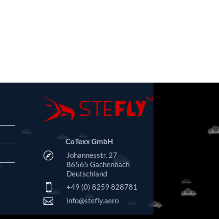
CoTexx GmbH

Johannesstr. 27
86565 Gachenbach
Deutschland

+49 (0) 8259 828781

info@stefly.aero