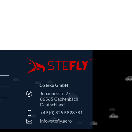
CoTexx GmbH

Johannesstr. 27
86565 Gachenbach
Deutschland

+49 (0) 8259 828781

info@stefly.aero